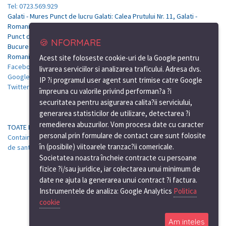
Tel: 0723.569.929
Galati - Mures Punct de lucru Galati: Calea Prutului Nr. 11, Galati -
Romania
Punct de lucru Bucuresti: Soseaua de centura, nr.12, km.7, Tunari-
🍪 NFORMARE
Bucuresti
Romania
Acest site foloseste cookie-uri de la Google pentru
Facebook
livrarea serviciilor si analizarea traficului. Adresa dvs.
Google Plus
IP ?i programul user agent sunt trimise catre Google
Twitter
împreuna cu valorile privind performan?a ?i
securitatea pentru asigurarea calita?ii serviciului,
generarea statisticilor de utilizare, detectarea ?i
remedierea abuzurilor. Vom procesa date cu caracter
TOATE PRETURILE AU CARACTER INFORMATIV
personal prin formulare de contact care sunt folosite
Containere de vanzare Mures
|
Containere de birou Mures
|
Containere
în (posibile) viitoarele tranzac?ii comericale.
de santier Mures
Societatea noastra încheie contracte cu persoane
fizice ?i/sau juridice, iar colectarea unui minimum de
date ne ajuta la generarea unui contract ?i factura.
Instrumentele de analiza: Google Analytics
Politica
cookie
Am inteles