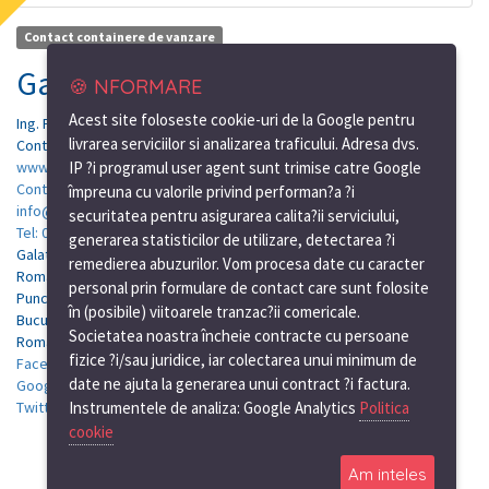
Contact containere de vanzare
Galati - Mures
🍪 NFORMARE
Acest site foloseste cookie-uri de la Google pentru
Ing.
Florin
Palade
livrarea serviciilor si analizarea traficului. Adresa dvs.
Containere birou si santier de vanzare Mures
www.containere-Mures.ro
IP ?i programul user agent sunt trimise catre Google
Contact
împreuna cu valorile privind performan?a ?i
info@containere-mures.ro
securitatea pentru asigurarea calita?ii serviciului,
Tel: 0723.569.929
generarea statisticilor de utilizare, detectarea ?i
Galati - Mures Punct de lucru Galati: Calea Prutului Nr. 11, Galati -
remedierea abuzurilor. Vom procesa date cu caracter
Romania
personal prin formulare de contact care sunt folosite
Punct de lucru Bucuresti: Soseaua de centura, nr.12, km.7, Tunari-
în (posibile) viitoarele tranzac?ii comericale.
Bucuresti
Societatea noastra încheie contracte cu persoane
Romania
fizice ?i/sau juridice, iar colectarea unui minimum de
Facebook
date ne ajuta la generarea unui contract ?i factura.
Google Plus
Twitter
Instrumentele de analiza: Google Analytics
Politica
cookie
Am inteles