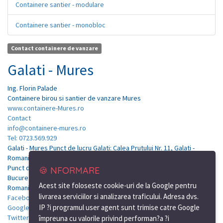
Containere santier - modulare
Containere santier - monobloc
Contact containere de vanzare
Galati - Mures
Ing.
Florin
Palade
Containere birou si santier de vanzare Mures
www.containere-Mures.ro
Contact
info@containere-mures.ro
Tel: 0723.569.929
Galati - Mures Punct de lucru Galati: Calea Prutului Nr. 11, Galati -
Romania
Punct de lucru Bucuresti: Soseaua de centura, nr.12, km.7, Tunari-
🍪 NFORMARE
Bucuresti
Acest site foloseste cookie-uri de la Google pentru
Romania
livrarea serviciilor si analizarea traficului. Adresa dvs.
Facebook
IP ?i programul user agent sunt trimise catre Google
Google Plus
Twitter
împreuna cu valorile privind performan?a ?i