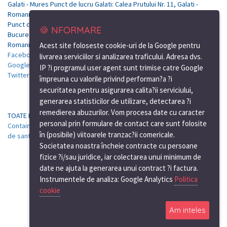
Galati - Mures Punct de lucru Galati: Calea Prutului Nr. 11, Galati -
Romania
Punct de lucru Bucuresti: Soseaua de centura, nr.12, km.7, Tunari-
🍪 NFORMARE
Bucuresti
Romania
Acest site foloseste cookie-uri de la Google pentru
Facebook
livrarea serviciilor si analizarea traficului. Adresa dvs.
Google Plus
IP ?i programul user agent sunt trimise catre Google
Twitter
împreuna cu valorile privind performan?a ?i
securitatea pentru asigurarea calita?ii serviciului,
generarea statisticilor de utilizare, detectarea ?i
remedierea abuzurilor. Vom procesa date cu caracter
TOATE PRETURILE AU CARACTER INFORMATIV
personal prin formulare de contact care sunt folosite
Containere de vanzare Mures
|
Containere de birou Mures
|
Containere
în (posibile) viitoarele tranzac?ii comericale.
de santier Mures
Societatea noastra încheie contracte cu persoane
fizice ?i/sau juridice, iar colectarea unui minimum de
date ne ajuta la generarea unui contract ?i factura.
Instrumentele de analiza: Google Analytics
Politica
cookie
Am inteles