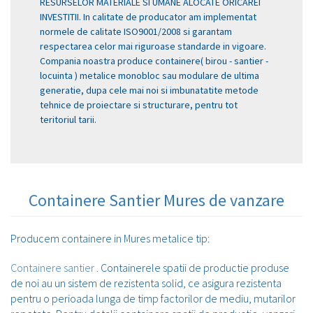
RESURSELOR MATERIALE SI UMANE ALOCATE ORICAREI
INVESTITII. In calitate de producator am implementat
normele de calitate ISO9001/2008 si garantam
respectarea celor mai riguroase standarde in vigoare.
Compania noastra produce containere( birou - santier -
locuinta ) metalice monobloc sau modulare de ultima
generatie, dupa cele mai noi si imbunatatite metode
tehnice de proiectare si structurare, pentru tot
teritoriul tarii.
Containere Santier Mures de vanzare
Producem containere in Mures metalice tip:
Containere santier
. Containerele spatii de productie produse
de noi au un sistem de rezistenta solid, ce asigura rezistenta
pentru o perioada lunga de timp factorilor de mediu, mutarilor